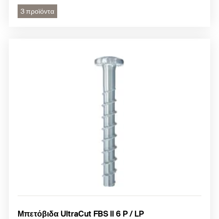
3 προϊόντα
Μπετόβιδα UltraCut FBS II 6 P / LP