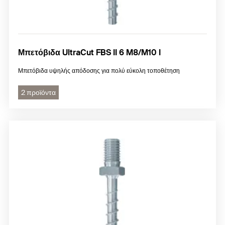
Μπετόβιδα UltraCut FBS II 6 M8/M10 I
Μπετόβιδα υψηλής απόδοσης για πολύ εύκολη τοποθέτηση
2 προϊόντα