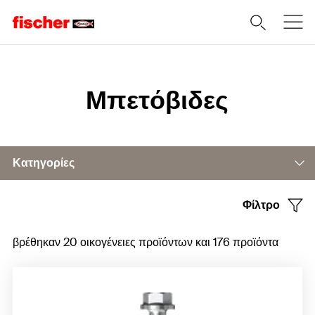
Home
Μπετόβιδες
Κατηγορίες
Φίλτρο
Μπετόβιδα UltraCut FBS II 8-14
βρέθηκαν 20 οικογένειες προϊόντων και 176 προϊόντα
Μπετόβιδα UltraCut FBS II 6
Παρελκόμενα