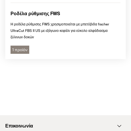
Ροδέλα ρύθμισης FWS
H ροδέλα ρύθμισης FWS χρησιμοποιείται με μπετόβιδα fischer
UltraCut FBS II US με εξάγωνο κεφάλι για εύκολο αλφάδιασμα
ξύλινων δοκών
1 προϊόν
Επικοινωνία