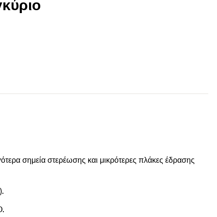
γκύριο
γότερα σημεία στερέωσης και μικρότερες πλάκες έδρασης
).
D.