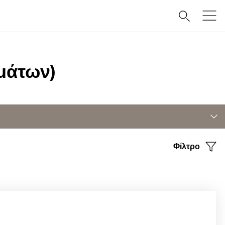
μάτων)
Φίλτρο