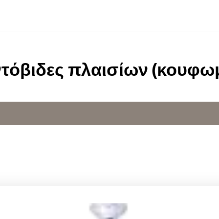
ντόβιδες πλαισίων (κουφω