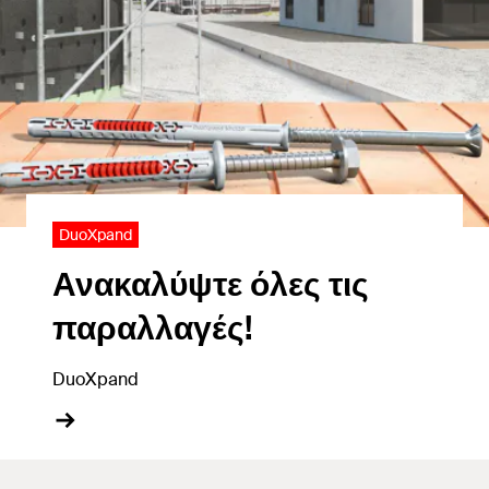
DuoXpand
Ανακαλύψτε όλες τις
παραλλαγές!
DuoXpand