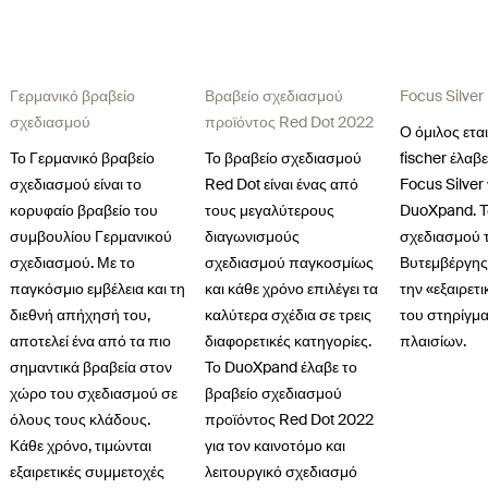
Γερμανικό βραβείο
Βραβείο σχεδιασμού
Focus Silver
σχεδιασμού
προϊόντος Red Dot 2022
Ο όμιλος ετα
Το Γερμανικό βραβείο
Το βραβείο σχεδιασμού
fischer έλαβ
σχεδιασμού είναι το
Red Dot είναι ένας από
Focus Silver 
κορυφαίο βραβείο του
τους μεγαλύτερους
DuoXpand. Τ
συμβουλίου Γερμανικού
διαγωνισμούς
σχεδιασμού 
σχεδιασμού. Με το
σχεδιασμού παγκοσμίως
Βυτεμβέργης
παγκόσμιο εμβέλεια και τη
και κάθε χρόνο επιλέγει τα
την «εξαιρετ
διεθνή απήχησή του,
καλύτερα σχέδια σε τρεις
του στηρίγμ
αποτελεί ένα από τα πιο
διαφορετικές κατηγορίες.
πλαισίων.
σημαντικά βραβεία στον
Το DuoXpand έλαβε το
χώρο του σχεδιασμού σε
βραβείο σχεδιασμού
όλους τους κλάδους.
προϊόντος Red Dot 2022
Κάθε χρόνο, τιμώνται
για τον καινοτόμο και
εξαιρετικές συμμετοχές
λειτουργικό σχεδιασμό