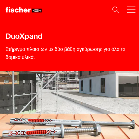
DuoXpand
Στήριγμα πλαισίων με δύο βάθη αγκύρωσης για όλα τα
δομικά υλικά.