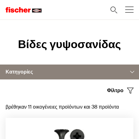
Home
Βίδες γυψοσανίδας
Κατηγορίες
Φίλτρο
Βίδες γυψανίδας για ξύλινους σκελετούς
βρέθηκαν 11 οικογένειες προϊόντων και 38 προϊόντα
Βίδες γυψανίδας για μεταλλικούς σκελετούς
Βίδες ινοσανίδας με διπλό σπείρωμα
Βίδες σύνδεσης προφίλ