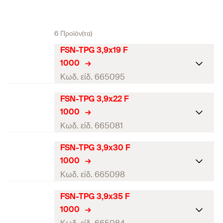
6 Προϊόν(τα)
FSN-TPG 3,9x19 F
1000
Κωδ. είδ. 665095
FSN-TPG 3,9x22 F
Διάμετρος
(
)
3,9
d
1000
Μήκος
(
)
19
l
Κωδ. είδ. 665081
Μύτη / Κλειδί
PH2
FSN-TPG 3,9x30 F
Διάμετρος
(
)
3,9
d
1000
Μήκος σπειρώματος
(
)
14
L
G
Μήκος
(
)
22
l
Κωδ. είδ. 665098
τεμάχια / συσκευασία
1.000
Μύτη / Κλειδί
PH2
FSN-TPG 3,9x35 F
Διάμετρος
(
)
3,9
d
Γραμμωτός κωδικός (Bar
1000
4048962055184
Μήκος σπειρώματος
(
)
17
L
code)
G
Μήκος
(
)
30
l