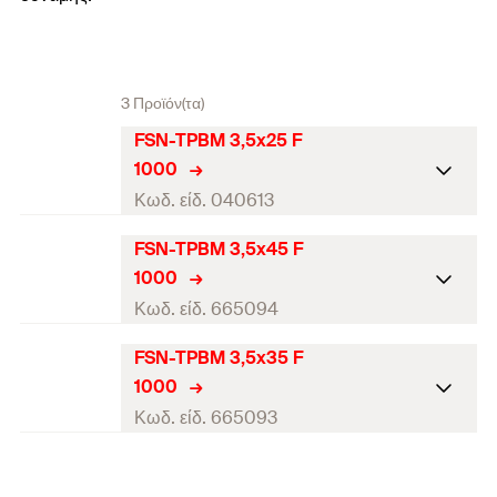
3 Προϊόν(τα)
FSN-TPBM 3,5x25 F
1000
Κωδ. είδ. 040613
FSN-TPBM 3,5x45 F
Διάμετρος
(
)
3,5
d
1000
Μήκος
(
)
25
l
Κωδ. είδ. 665094
Μύτη / Κλειδί
PH2
FSN-TPBM 3,5x35 F
Διάμετρος
(
)
3,5
d
1000
Μήκος σπειρώματος
(
)
20
L
G
Μήκος
(
)
45
l
Κωδ. είδ. 665093
τεμάχια / συσκευασία
1.000
Μύτη / Κλειδί
PH2
Διάμετρος
(
)
3,5
d
Γραμμωτός κωδικός (Bar