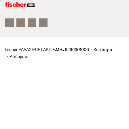
fischertechnik παιχνίδια
fischer ΕΛΛΑΣ ΕΠΕ | ΑΡ.Γ.Ε.ΜΗ.: 8296301000
Κυριότητα
Απόρρητο