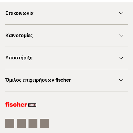
Επικοινωνία
Αποστολή e-mail
Καινοτομίες
+30 210 6253660
Προϊόντα DuoLine
Υποστήριξη
Χημικό βύσμα FIS EM Plus
Μπετόβιδες UltraCut FBS II
Αναζήτηση εμπόρου
Όμιλος επιχειρήσεων fischer
Λογισμικό FiXperience
Τεχνική υποστήριξη
Σύμβουλοι επιχειρήσεων
fischertechnik παιχνίδια