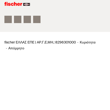
fischertechnik παιχνίδια
fischer ΕΛΛΑΣ ΕΠΕ | ΑΡ.Γ.Ε.ΜΗ.: 8296301000
Κυριότητα
Απόρρητο