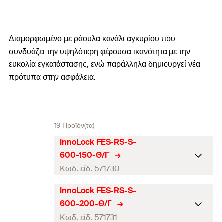
Διαμορφωμένο με ράουλα κανάλι αγκυρίου που
συνδυάζει την υψηλότερη φέρουσα ικανότητα με την
ευκολία εγκατάστασης, ενώ παράλληλα δημιουργεί νέα
πρότυπα στην ασφάλεια.
19 Προϊόν(τα)
InnoLock FES-RS-S-
600-150-Θ/Γ
Κωδ. είδ. 571730
InnoLock FES-RS-S-
Πιστοποίηση ETA
600-200-Θ/Γ
Μήκος
(
)
160
l
Κωδ. είδ. 571731