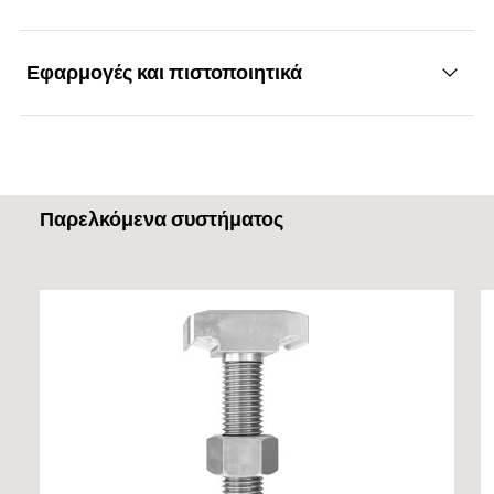
Εφαρμογές και πιστοποιητικά
Χαρακτηριστικά
Υλικό: χάλυβας κατά EN ISO 7093-1:2000
Εφαρμογές
Θερμογαλβάνισμα ≥ 50 μm κατά EN ISO
Παρελκόμενα συστήματος
10684:2004+AC:2009
Κατάλληλη για όλους τους τύπους κτιρίων ή
κατασκευών σε συνδυασμό εγκιβωτισμένα κανάλια
αγκυρίων
Προσόψεις κτιρίων
Προκατασκευασμένα στοιχεία
Σιδηρόδρομοι
Σήραγγες και σταθμοί μετρό