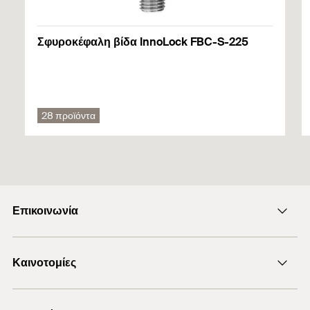
Βιομηχανικές εφαρμογές
Σφυροκέφαλη βίδα InnoLock FBC-S-225
28 προϊόντα
Επικοινωνία
Αποστολή e-mail
Καινοτομίες
+30 210 6253660
Προϊόντα DuoLine