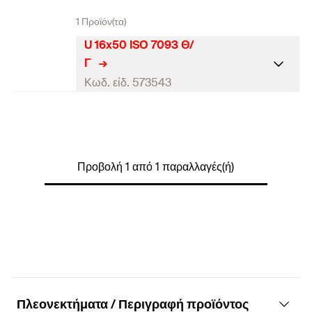
1 Προϊόν(τα)
U 16x50 ISO 7093 Θ/
Γ
Κωδ. είδ. 573543
Εσωτερική διάμετρος
(
)
17
D
Εξωτερική διάμετρος
(
)
50
d
Προβολή 1 από 1 παραλλαγές(ή)
Πάχος
(
)
3
S
τεμάχια / συσκευασία
50
Γραμμωτός κωδικός (Bar
4048962528503
code)
Πλεονεκτήματα / Περιγραφή προϊόντος