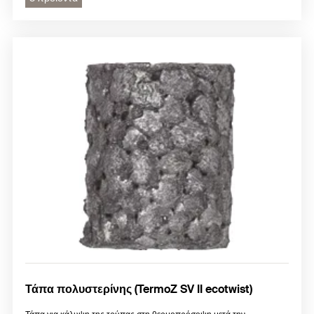
Τάπα πολυστερίνης (TermoZ SV II ecotwist)