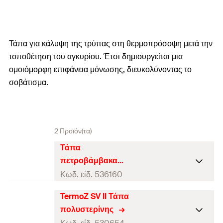
Τάπα για κάλυψη της τρύπας στη θερμοπρόσοψη μετά την
τοποθέτηση του αγκυρίου. Έτσι δημιουργείται μια
ομοιόμορφη επιφάνεια μόνωσης, διευκολύνοντας το
σοβάτισμα.
2 Προϊόν(τα)
Τάπα
πετροβάμβακα
TermoZ SV II
Κωδ. είδ. 536160
TermoZ SV II Τάπα
Διάμετρος
(
)
15
d
πολυστερίνης
Πάχος
40