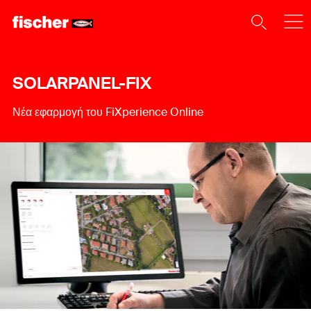
SOLARPANEL-FIX
Νέα εφαρμογή του FiXperience Online