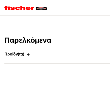
Home
Παρελκόμενα
Προϊόν(τα)