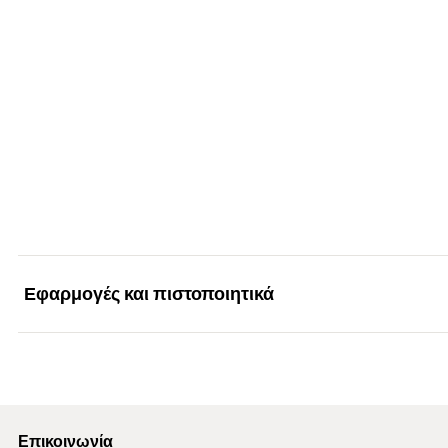
Συσκευασία
τεμάχια / συσκευασία
Γραμμωτός κωδικός (Bar code)
Εφαρμογές και πιστοποιητικά
Εφαρμογές
Επικοινωνία