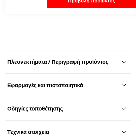
Προβολή προϊόντος
Πλεονεκτήματα / Περιγραφή προϊόντος
Εφαρμογές και πιστοποιητικά
Στερεώσεις με θερμοδιακοπή πίσω από
θερμοπρόσοψη
Οδηγίες τοποθέτησης
Εφαρμογές
Πλεονεκτήματα
Τεχνικά στοιχεία
Για θερμοδιακοπτόμενες στερεώσεις:
Η τοποθέτηση σε απόσταση επιτρέπει τη ρύθμιση