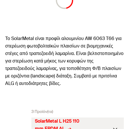
Το SolarMetal είναι προφίλ αλουμινίου AW 6063 T66 για
στερέωση φωτοβολταϊκών πλαισίων σε βιομηχανικές
στέγες από τραπεζοειδή λαμαρίνα. Είναι βελτιστοποιημένο
για στερέωση κατά μήκος των κορυφών της
τραπεζοειδούς λαμαρίνας, για τοποθέτηση Φ/Β πλαισίων
με οριζόντια (landscape) διάταξη. Συμβατό με πριτσίνια
ALG ή αυτοδιάτρητες βίδες.
3 Προϊόν(τα)
SolarMetal L H25 110
mm EPDM AL