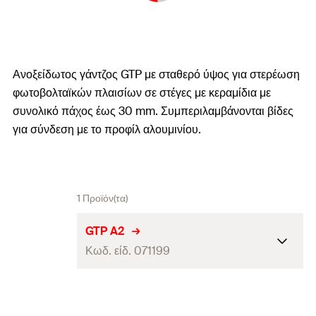
Ανοξείδωτος γάντζος GTP με σταθερό ύψος για στερέωση
φωτοβολταϊκών πλαισίων σε στέγες με κεραμίδια με
συνολικό πάχος έως 30 mm. Συμπεριλαμβάνονται βίδες
για σύνδεση με το προφίλ αλουμινίου.
1 Προϊόν(τα)
GTP A2
Κωδ. είδ. 071199
Πάχος
(
)
5
S