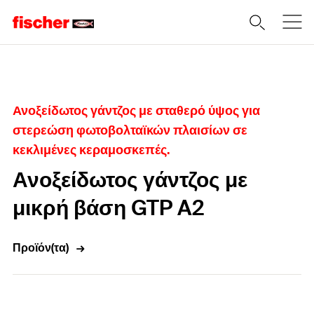
Home
Ανοξείδωτος γάντζος με σταθερό ύψος για
στερεώση φωτοβολταϊκών πλαισίων σε
κεκλιμένες κεραμοσκεπές.
Ανοξείδωτος γάντζος με
μικρή βάση GTP A2
Προϊόν(τα)