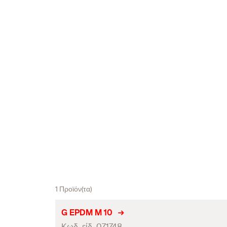
1 Προϊόν(τα)
G EPDM M 10
Κωδ. είδ. 071748