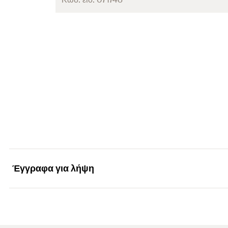
Διάμετρος
(
)
d
Πάχος
(
)
S
τεμάχια / συσκευασία
Γραμμωτός κωδικός (Bar code)
Έγγραφα για λήψη
Marketing Documents
PDF,