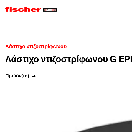
Home
Λάστιχο ντιζοστρίφωνoυ
Λάστιχο ντιζοστρίφωνoυ G E
Προϊόν(τα)