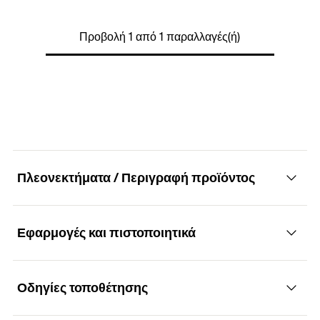
Διαστάσεις συσκευασίας
680 x 270 x 390
Προβολή 1 από 1 παραλλαγές(ή)
Βάρος
30
Βάρος συσκευασίας
45
Συνδέσεις
230 V, 10/16 A
Ισχύς ρεύματος
1000
τεμάχια / συσκευασία
1
Πλεονεκτήματα / Περιγραφή προϊόντος
Γραμμωτός κωδικός (Bar code)
4006209611302
Εφαρμογές και πιστοποιητικά
Πλεονεκτήματα
Εύκολη προσάρτηση με ειδική φλάντζα
Οδηγίες τοποθέτησης
Δομικά υλικά
Το μικρότερο δράπανο fischer με τα πλεονεκτήματα