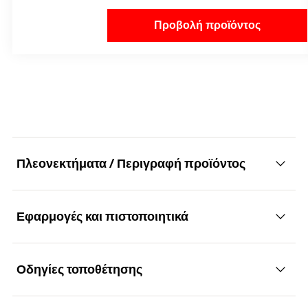
Προβολή προϊόντος
Πλεονεκτήματα / Περιγραφή προϊόντος
Εφαρμογές και πιστοποιητικά
Επαναχρησιμοποιούμενο σύστημα
αγκύρωσης για εφαρμογές αδιατάρακτης
διάτρησης και κοπής
Οδηγίες τοποθέτησης
Εφαρμογές
Πλεονεκτήματα