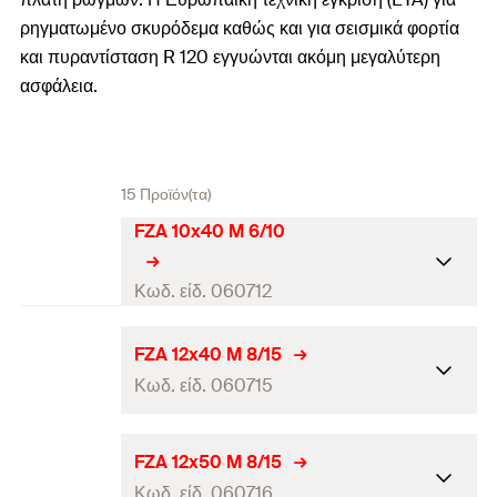
ρηγματωμένο σκυρόδεμα καθώς και για σεισμικά φορτία
και πυραντίσταση R 120 εγγυώνται ακόμη μεγαλύτερη
ασφάλεια.
15 Προϊόν(τα)
FZA 10x40 M 6/10
Κωδ. είδ. 060712
Πιστοποίηση ETA
FZA 12x40 M 8/15
Κωδ. είδ. 060715
Πιστοποίηση DIBt
Απαιτούμενο τρυπάνι FZUB
10 x 40
Πιστοποίηση ETA
FZA 12x50 M 8/15
Απαιτούμενο εργαλείο
Κωδ. είδ. 060716