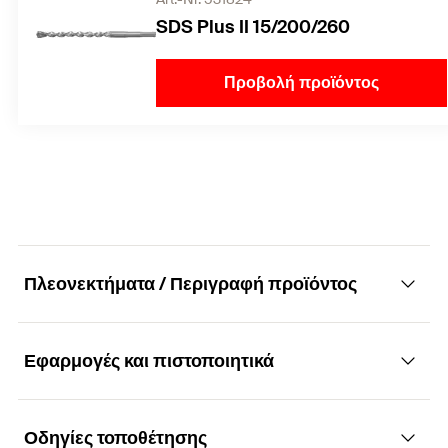
SDS Plus II 15/200/260
Προβολή προϊόντος
Πλεονεκτήματα / Περιγραφή προϊόντος
Εφαρμογές και πιστοποιητικά
Δυνατή, ασφαλής και αισθητική αγκύρωση
Πλεονεκτήματα
Οδηγίες τοποθέτησης