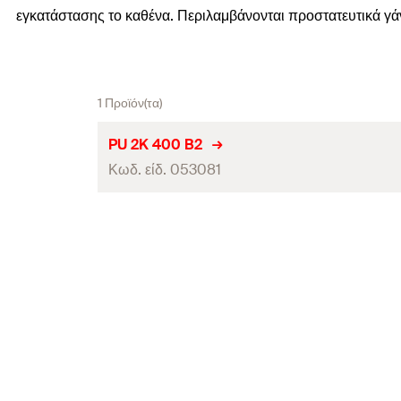
εγκατάστασης το καθένα. Περιλαμβάνονται προστατευτικά γάντ
1 Προϊόν(τα)
PU 2K 400 B2
Κωδ. είδ. 053081
Γλώσσες στην ετικέτα της φύσσιγας
Περιεχόμενα
Μέγ. (ελεύθερη) διόγκωση αφρού
Χρώμα
τεμάχια / συσκευασία