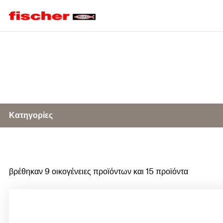
Home
Κατηγορίες
Αφροί πολυουρεθάνης χειρός
βρέθηκαν 9 οικογένειες προϊόντων και 15 προϊόντα
Αφροί πολυουρεθάνης πιστολιού
Αφροί πολυουρεθάνης 2 συστατικών