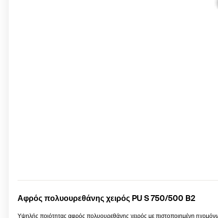
Αφρός πολυουρεθάνης χειρός PU S 750/500 B2
Υψηλής ποιότητας αφρός πολυουρεθάνης χειρός με πιστοποιημένη ηχομόνωσ