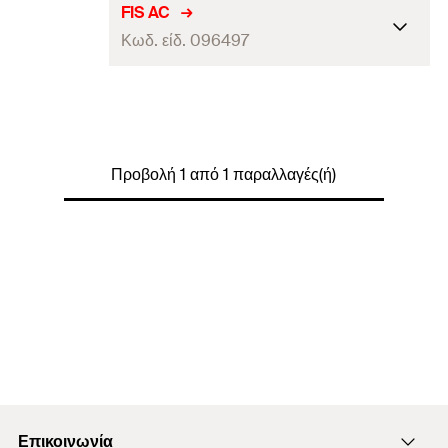
FIS AC
Κωδ. είδ. 096497
τεμάχια / συσκευασία
1
Γραμμωτός κωδικός (Bar
4006209964972
code)
Προβολή 1 από 1 παραλλαγές(ή)
Επικοινωνία