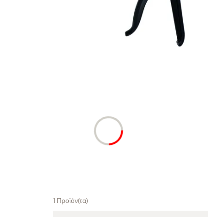
1 Προϊόν(τα)