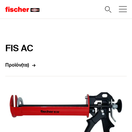
Home
FIS AC
Προϊόν(τα)