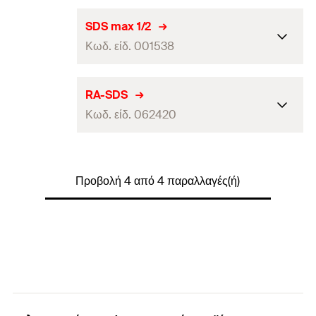
Γραμμωτός κωδικός (Bar code)
4000657015361
Συσκευασία
Polybag
SDS max 1/2
Κωδ. είδ. 001538
τεμάχια / συσκευασία
1
Γραμμωτός κωδικός (Bar code)
4000657015378
Συσκευασία
Polybag
RA-SDS
Κωδ. είδ. 062420
τεμάχια / συσκευασία
1
Γραμμωτός κωδικός (Bar
4000657015385
Συσκευασία
Polybag
code)
Προβολή 4 από 4 παραλλαγές(ή)
τεμάχια / συσκευασία
1
Γραμμωτός κωδικός (Bar
4006209624203
code)