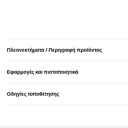
τεμάχια / συσκευασία
Κατάλληλο για
Γραμμωτός κωδικός (Bar code)
Ονομαστικό βάθος αγκύρωσης
(
)
h
ef
τεμάχια / συσκευασία
Γραμμωτός κωδικός (Bar code)
Πλεονεκτήματα / Περιγραφή προϊόντος
Εφαρμογές και πιστοποιητικά
Πλεονεκτήματα
Το δικτυωτό χιτώνιο προσφέρει ομοιόμορφη κατανομή τ
Οδηγίες τοποθέτησης
Εφαρμογές
Αγκυρώσεις σε διάτρητη τοιχοποιία με χημικά αγκύρια FIS
Λειτουργικότητα