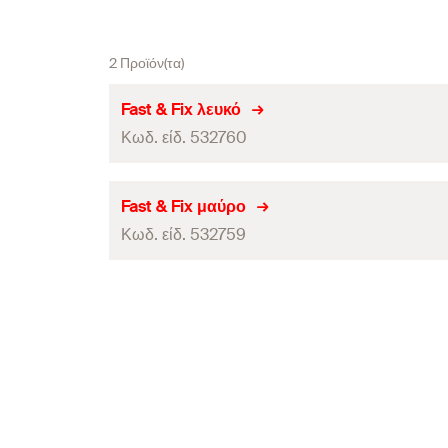
2 Προϊόν(τα)
Fast & Fix λευκό
Κωδ. είδ. 532760
Περιεχόμενα
Fast & Fix μαύρο
Κωδ. είδ. 532759
τεμάχια / συσκευασία
Γραμμωτός κωδικός (Bar code)
Περιεχόμενα
τεμάχια / συσκευασία
Γραμμωτός κωδικός (Bar code)