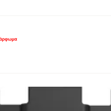
 κάρφωμα