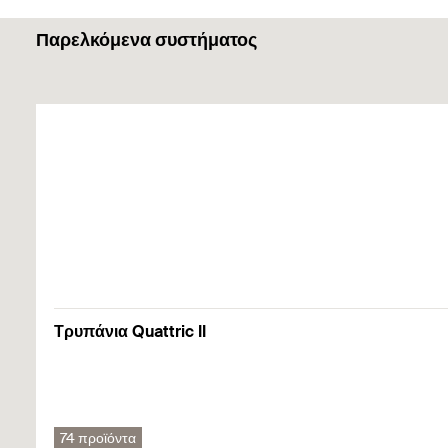
Λειτουργικότητα
Παρελκόμενα συστήματος
Το πλαστικό βύσμα είναι κατάλληλο για στερεώσεις ξύλ
Δομικά υλικά
Η αντοχή στα μεγαλύτερα συνιστώμενα φορτία επιτυγχάν
Οι πλαστικές ροδέλες που συμπεριλαμβάνονται στη σ
ΤΒ για στερέωση σε:
Κοίλα χαλύβδινα προφίλ
Installation TB
1
2
3
TBB για στερέωση σε:
Σκυρόδεμα
Στερεά οικοδομικά υλικά
Τρυπάνια Quattric II
Μπορείτε να βρείτε λεπτομερείς πληροφορίες σχετικά με τα δομικά 
Installation TBB
1
2
3
74 προϊόντα