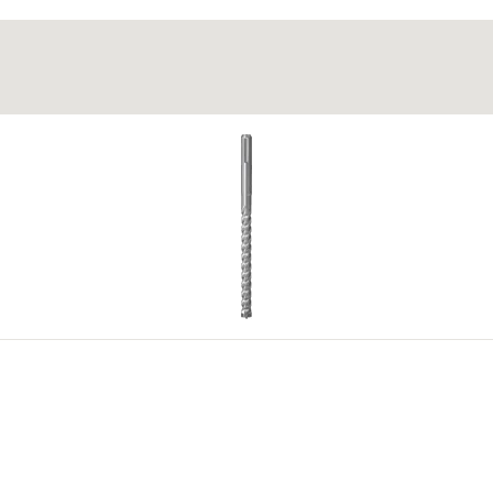
ινων σκαλοπατιών και πλακών πάχους μέχρι 30 χιλιοστά σε μετα
εται όταν χρησιμοποιηθεί ξυλόκολλα για τη συγκόλλησή του με
υσκευασία χρησιμεύουν στο αλφάδιασμα σε ανώμαλο υπόστρωμ
4
5
υλικά στο έγγραφο καταχώρισης.
4
5