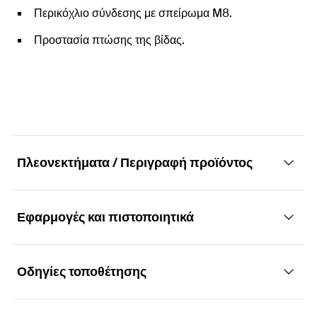
Περικόχλιο σύνδεσης με σπείρωμα M8.
Προστασία πτώσης της βίδας.
Πλεονεκτήματα / Περιγραφή προϊόντος
Εφαρμογές και πιστοποιητικά
Στήριγμα σωλήνων με μόνωση
Πλεονεκτήματα
Οδηγίες τοποθέτησης
Εφαρμογές
Με μηχανισμό ασφάλισης με μία βίδα για εύκολη