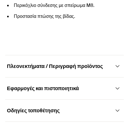
Περικόχλιο σύνδεσης με σπείρωμα M8.
Προστασία πτώσης της βίδας.
Πλεονεκτήματα / Περιγραφή προϊόντος
Εφαρμογές και πιστοποιητικά
Στήριγμα σωλήνων με μόνωση
Πλεονεκτήματα
Οδηγίες τοποθέτησης
Εφαρμογές
Με μηχανισμό ασφάλισης με μία βίδα για εύκολη