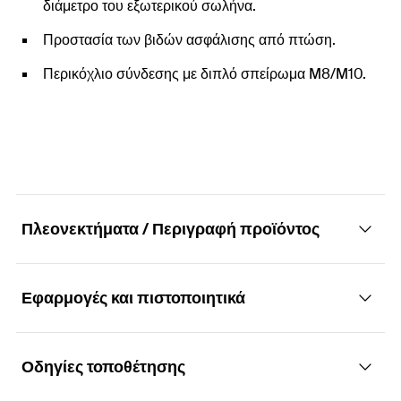
διάμετρο του εξωτερικού σωλήνα.
Προστασία των βιδών ασφάλισης από πτώση.
Περικόχλιο σύνδεσης με διπλό σπείρωμα M8/M10.
Πλεονεκτήματα / Περιγραφή προϊόντος
Εφαρμογές και πιστοποιητικά
Στήριγμα σωλήνων χωρίς μόνωση με δύο
βίδες ασφάλισης
Οδηγίες τοποθέτησης
Εφαρμογές
Πλεονεκτήματα