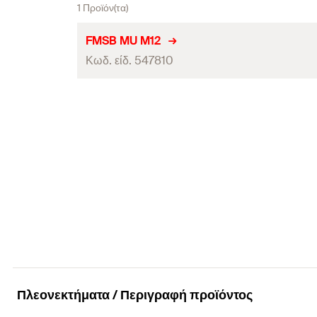
1 Προϊόν(τα)
FMSB MU M12
Κωδ. είδ. 547810
τεμάχια / συσκευασία
Γραμμωτός κωδικός (Bar code)
Πλεονεκτήματα / Περιγραφή προϊόντος