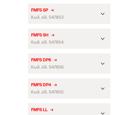
FMFS SP
Κωδ. είδ. 547853
Μήκος
113
FMFS SH
Κωδ. είδ. 547854
Πλάτος
(
)
40
B
Πάχος
(
)
4,5
S
Μήκος
130
FMFS DP6
τεμάχια / συσκευασία
10
Κωδ. είδ. 547856
Πλάτος
(
)
35
B
Γραμμωτός κωδικός (Bar code)
4048962339185
Πάχος
(
)
4
S
Μήκος
130
FMFS DP4
τεμάχια / συσκευασία
10
Κωδ. είδ. 547855
Πλάτος
(
)
35
B
Γραμμωτός κωδικός (Bar code)
4048962339192
Πάχος
(
)
6
S
Μήκος
130
FMFS LL