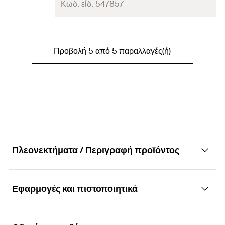
τεμάχια / συσκευασία
20
Κωδ. είδ. 547857
Πλάτος
(
)
35
B
Γραμμωτός κωδικός (Bar code)
4048962339215
Πάχος
(
)
4
S
Μήκος
130
τεμάχια / συσκευασία
20
Προβολή 5 από 5 παραλλαγές(ή)
Πλάτος
(
)
60
B
Γραμμωτός κωδικός (Bar
4048962339208
Πάχος
(
)
6
S
code)
τεμάχια / συσκευασία
20
Γραμμωτός κωδικός (Bar code)
4048962339222
Πλεονεκτήματα / Περιγραφή προϊόντος
Εφαρμογές και πιστοποιητικά
Πλεονεκτήματα