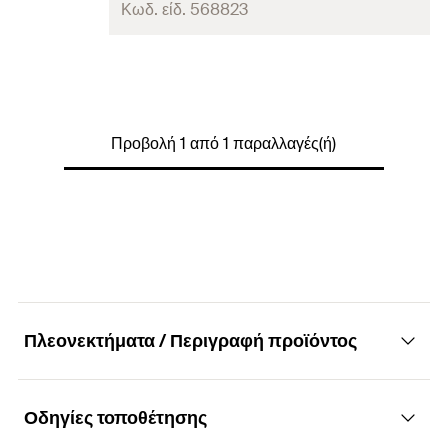
Κωδ. είδ. 568823
Μήκος
300
Πλάτος
(
)
90
B
Προβολή 1 από 1 παραλλαγές(ή)
Ύψος
(
)
130
H
Πάχος
(
)
8
S
τεμάχια / συσκευασία
4
Γραμμωτός κωδικός (Bar
4048962490954
code)
Πλεονεκτήματα / Περιγραφή προϊόντος
Οδηγίες τοποθέτησης
Πλεονεκτήματα