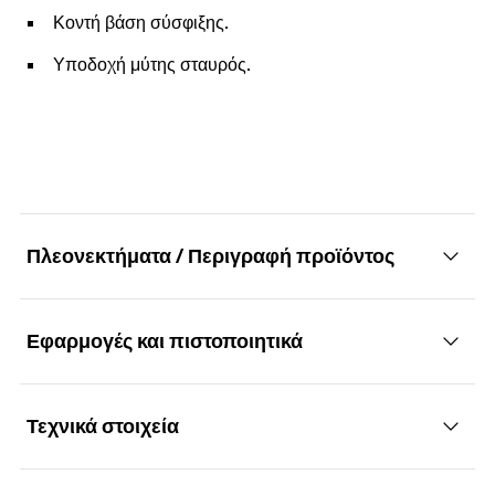
Κοντή βάση σύσφιξης.
Υποδοχή μύτης σταυρός.
Πλεονεκτήματα / Περιγραφή προϊόντος
Εφαρμογές και πιστοποιητικά
Σφιγκτήρας εύκαμπτων σωλήνων, σωλήνων
και αεραγωγών
Τεχνικά στοιχεία
Εφαρμογές
Πλεονεκτήματα