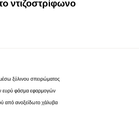
τo ντιζοστρίφωνο
 μέσω ξύλινου σπειρώματος
υν ευρύ φάσμα εφαρμογών
ού από ανοξείδωτο χάλυβα