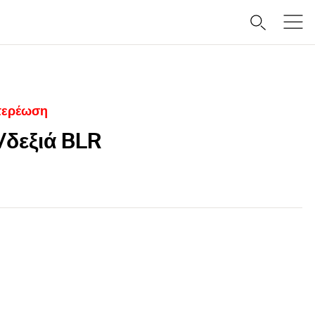
στερέωση
/δεξιά BLR