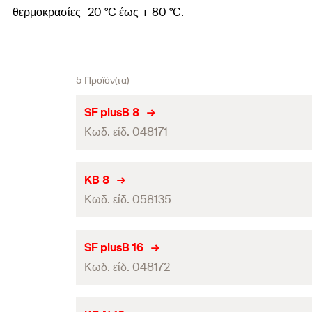
θερμοκρασίες -20 °C έως + 80 °C.
5 Προϊόν(τα)
SF plusB 8
Κωδ. είδ. 048171
Διαστάσεις
(
)
a x b
KB 8
Κωδ. είδ. 058135
Διαστάσης υποδοχής
(
)
B x L
Μέγ. πλήθος καλωδίων
Διαστάσεις
(
)
a x b
SF plusB 16
τεμάχια / συσκευασία
Κωδ. είδ. 048172
Διαστάσης υποδοχής
(
)
B x L
Γραμμωτός κωδικός (Bar code)
Μέγ. πλήθος καλωδίων
Διαστάσεις
(
)