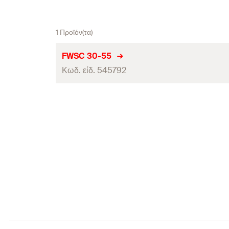
1 Προϊόν(τα)
FWSC 30-55
Κωδ. είδ. 545792
τεμάχια / συσκευασία
Γραμμωτός κωδικός (Bar code)