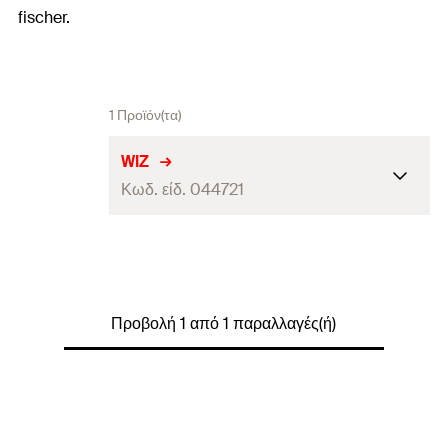
fischer.
1 Προϊόν(τα)
WIZ
Κωδ. είδ. 044721
τεμάχια / συσκευασία
1
Γραμμωτός κωδικός (Bar code)
4006209447215
Προβολή 1 από 1 παραλλαγές(ή)