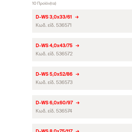
10 Προϊόν(τα)
D-WS 3,0x33/61
Κωδ. είδ. 536571
Διάμετρος τρύπας
(
)
d
D-WS 4,0x43/75
0
Κωδ. είδ. 536572
Συνολικό μήκος
(
)
l
Ωφέλιμο μήκος
Διάμετρος τρύπας
(
)
d
D-WS 5,0x52/86
0
τεμάχια / συσκευασία
Κωδ. είδ. 536573
Συνολικό μήκος
(
)
l
Γραμμωτός κωδικός (Bar code)
Ωφέλιμο μήκος
Διάμετρος τρύπας
(
)
d
D-WS 6,0x60/97
0
τεμάχια / συσκευασία
Κωδ. είδ. 536574
Συνολικό μήκος
(
)
l
Γραμμωτός κωδικός (Bar code)
Ωφέλιμο μήκος
Διάμετρος τρύπας
(
)
d
D-WS 8,0x75/117
0