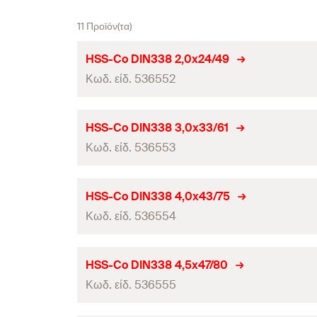
11 Προϊόν(τα)
HSS-Co DIN338 2,0x24/49
Κωδ. είδ. 536552
Διάμετρος τρύπας
(
)
d
HSS-Co DIN338 3,0x33/61
0
Κωδ. είδ. 536553
Συνολικό μήκος
(
)
l
Ωφέλιμο μήκος
Διάμετρος τρύπας
(
)
d
HSS-Co DIN338 4,0x43/75
0
τεμάχια / συσκευασία
Κωδ. είδ. 536554
Συνολικό μήκος
(
)
l
Γραμμωτός κωδικός (Bar code)
Ωφέλιμο μήκος
Διάμετρος τρύπας
(
)
d
HSS-Co DIN338 4,5x47/80
0
τεμάχια / συσκευασία
Κωδ. είδ. 536555
Συνολικό μήκος
(
)
l
Γραμμωτός κωδικός (Bar code)