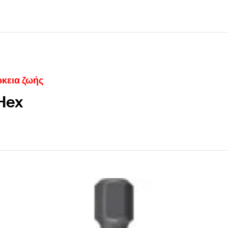
ρκεια ζωής
Hex