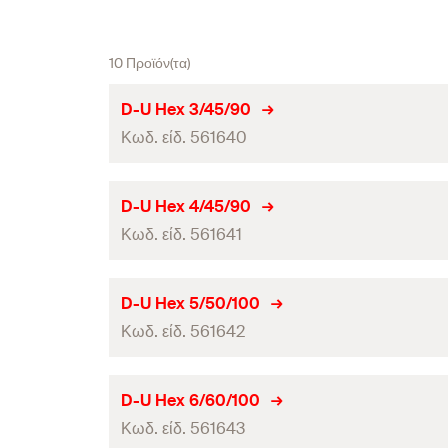
10 Προϊόν(τα)
D-U Hex 3/45/90
Κωδ. είδ. 561640
Διάμετρος τρύπας
(
)
d
D-U Hex 4/45/90
0
Κωδ. είδ. 561641
Ωφέλιμο μήκος
Συνολικό μήκος
(
)
l
Διάμετρος τρύπας
(
)
d
D-U Hex 5/50/100
0
τεμάχια / συσκευασία
Κωδ. είδ. 561642
Ωφέλιμο μήκος
Γραμμωτός κωδικός (Bar code)
Συνολικό μήκος
(
)
l
Διάμετρος τρύπας
(
)
d
D-U Hex 6/60/100
0
τεμάχια / συσκευασία
Κωδ. είδ. 561643
Ωφέλιμο μήκος