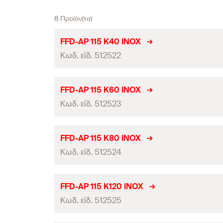
8 Προϊόν(τα)
FFD-AP 115 K40 INOX
Κωδ. είδ. 512522
Διάμετρος
(
)
d
FFD-AP 115 K60 INOX
Κωδ. είδ. 512523
Διάμετρος οπής
Κοκκοποίηση
Διάμετρος
(
)
d
FFD-AP 115 K80 INOX
Μέγ. στροφές
Κωδ. είδ. 512524
Διάμετρος οπής
τεμάχια / συσκευασία
Κοκκοποίηση
Διάμετρος
(
)
d
FFD-AP 115 K120 INOX
Γραμμωτός κωδικός (Bar code)
Μέγ. στροφές
Κωδ. είδ. 512525
Διάμετρος οπής
τεμάχια / συσκευασία