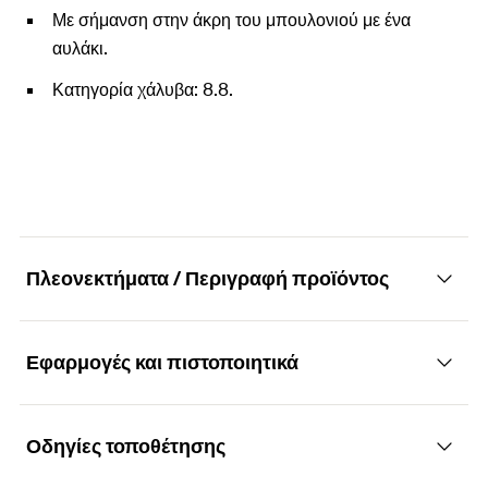
Με σήμανση στην άκρη του μπουλονιού με ένα
αυλάκι.
Κατηγορία χάλυβα: 8.8.
Πλεονεκτήματα / Περιγραφή προϊόντος
Εφαρμογές και πιστοποιητικά
Σφυροκέφαλη βίδα καναλιού. Ισχυρή, ασφαλής
και ευέλικτη.
Οδηγίες τοποθέτησης
Εφαρμογές
Πλεονεκτήματα