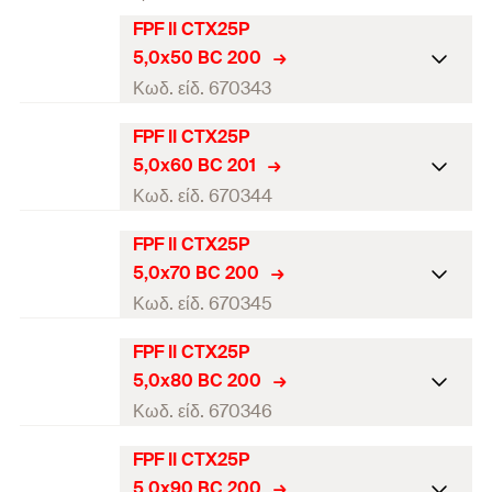
FPF II CTX25P
5,0x50 BC 200
Κωδ. είδ. 670343
FPF II CTX25P
Πιστοποίηση ETA
5,0x60 BC 201
Διάμετρος
(
)
5
Κωδ. είδ. 670344
d
Μήκος
(
)
50
l
FPF II CTX25P
Πιστοποίηση ETA
5,0x70 BC 200
Μύτη / Κλειδί
TX25
Διάμετρος
(
)
5
Κωδ. είδ. 670345
d
Μήκος σπειρώματος
(
)
30
L
G
Μήκος
(
)
60
l
FPF II CTX25P
Πιστοποίηση ETA
τεμάχια / συσκευασία
200
5,0x80 BC 200
Μύτη / Κλειδί
TX25
Διάμετρος
(
)
5
Κωδ. είδ. 670346
d
Γραμμωτός κωδικός (Bar code)
4048962372014
Μήκος σπειρώματος
(
)
36
L
G
Μήκος
(
)
70
l
FPF II CTX25P
Πιστοποίηση ETA
τεμάχια / συσκευασία
200
5,0x90 BC 200