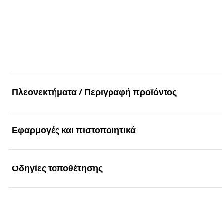
Μέγ. απόσταση
(
)
a
τεμάχια / συσκευασία
Μήκος
(
)
l
Διάσταση βίδας
(
)
d
x l
s
s
Γραμμωτός κωδικός (Bar code)
Μέγ. ανοχή ρύθμισης
(
)
x
Μύτη / Κλειδί
τεμάχια / συσκευασία
Μήκος
(
)
l
Γραμμωτός κωδικός (Bar code)
Μέγ. ανοχή ρύθμισης
(
)
x
Πλεονεκτήματα / Περιγραφή προϊόντος
τεμάχια / συσκευασία
Γραμμωτός κωδικός (Bar code)
Εφαρμογές και πιστοποιητικά
Πλεονεκτήματα
Η ειδική αρχή λειτουργίας του ρυθμιζόμενου κοχλία JU
Οδηγίες τοποθέτησης
Εφαρμογές
Το αυτοδιάτρητο σπείρωμα της ρυθμιζόμενης βίδας JUS
Υποδομές από ξύλινα πηχάκια πάχους 20-30 mm.
Λειτουργικότητα