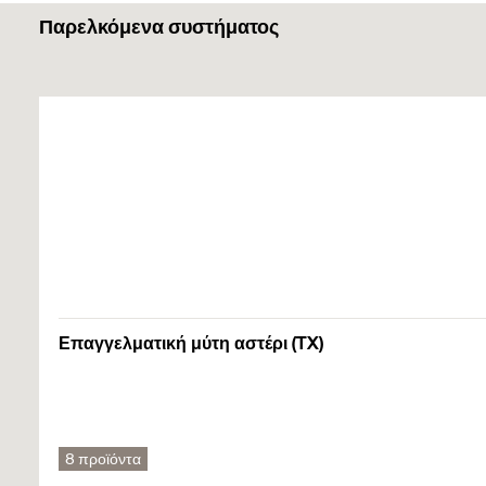
Παρελκόμενα συστήματος
Το JUSS είναι κατάλληλο για τοποθέτηση μέσω push-th
Δομικά υλικά
Μόλις βιδωθεί η βίδα, το παράλληλο σπείρωμα κάτω απ
εξαρτήματος μπορεί να ρυθμίστεί.
Ξύλο και ξύλινα υλικά ή ξύλινα πάνελ
Μπορείτε να βρείτε λεπτομερείς πληροφορίες σχετικά με τα δομικά 
Installation JUSS
1
2
3
Επαγγελματική μύτη αστέρι (TX)
8 προϊόντα